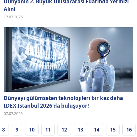
Dünyanın 2. Büyük Uluslararası Fuarında Yerinizi
Alın!
17.07.2025
Dünyayı gülümseten teknolojileri bir kez daha
IDEX İstanbul 2026'da buluşuyor!
07.07.2025
8
9
10
11
12
13
14
15
16