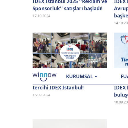
IDEX Istanbul 2025 ''Reklam ve
IDEX 
Sponsorluk'' satışları başladı!
Avrup
başke
17.10.2024
14.10.2
KURUMSAL
FU
Dünya Dişhekimlerinin de
Denta
tercihi IDEX İstanbul!
IDEX 
buluş
16.09.2024
10.09.2