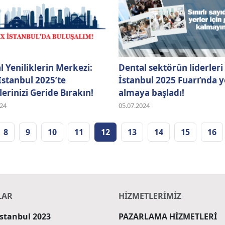
l Yeniliklerin Merkezi:
Dental sektörün liderleri
Istanbul 2025’te
İstanbul 2025 Fuarı’nda y
erinizi Geride Bırakın!
almaya başladı!
024
05.07.2024
8
9
10
11
12
13
14
15
16
LAR
HİZMETLERİMİZ
İstanbul 2023
PAZARLAMA HİZMETLERİ