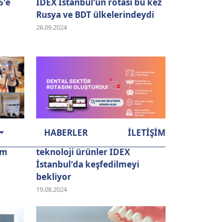
5'e
IDEX Istanbul'un rotası bu kez
Rusya ve BDT ülkelerindeydi
26.09.2024
HABERLER
İLETİŞİM
mları
Ağız ve diş sağlığına dair son
am
teknoloji ürünler IDEX
İstanbul'da keşfedilmeyi
bekliyor
19.08.2024