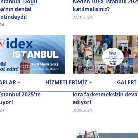
Istanbul, Doğu
Neden IDEX Istanbul 202
a'nın dental
katılmalısınız?
ntindeydi!
02.10.2024
024
ARLAR
HİZMETLERİMİZ
GALERİ
l sektör profesyonelleri
IDEX Istanbul 2025 tanıtı
İstanbul 2025'te
kıta farketmeksizin dev
uyor!
ediyor!
024
05.09.2024