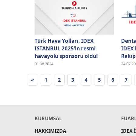
Türk Hava Yolları, IDEX
Denta
ISTANBUL 2025‘in resmi
IDEX 
havayolu sponsoru oldu!
Rakipl
01.08.2024
24.07.2
«
1
2
3
4
5
6
7
KURUMSAL
FUAR
HAKKIMIZDA
IDEX 